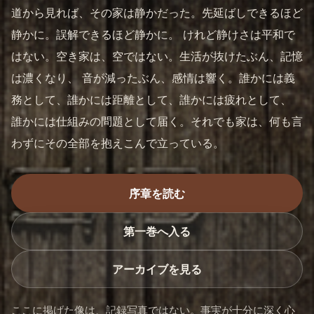
道から見れば、その家は静かだった。先延ばしできるほど
静かに。誤解できるほど静かに。 けれど静けさは平和で
はない。空き家は、空ではない。生活が抜けたぶん、記憶
は濃くなり、 音が減ったぶん、感情は響く。誰かには義
務として、誰かには距離として、誰かには疲れとして、
誰かには仕組みの問題として届く。それでも家は、何も言
わずにその全部を抱えこんで立っている。
序章を読む
第一巻へ入る
アーカイブを見る
ここに掲げた像は、記録写真ではない。事実が十分に深く心